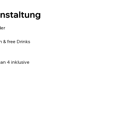
anstaltung
der
 & free Drinks
n 4 inklusive