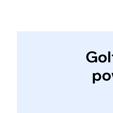
Go
po