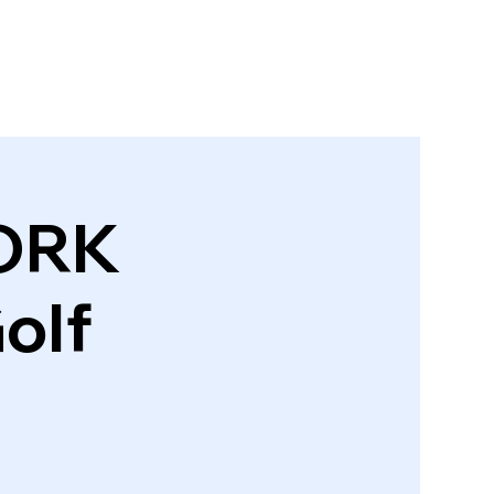
ORK
olf