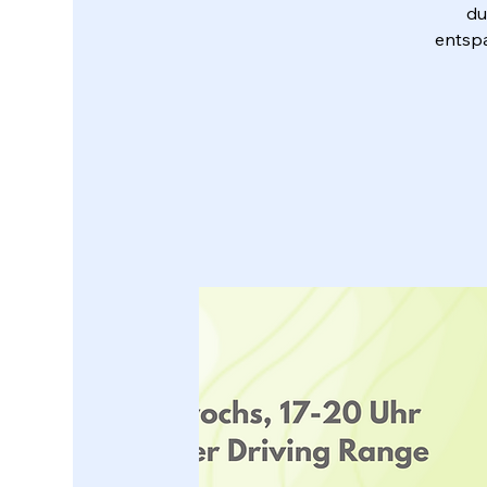
du
entspa