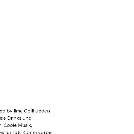
d by lime Golf! Jeden 
eie Drinks und 
. Coole Musik, 
s für 15€. Komm vorbei, 