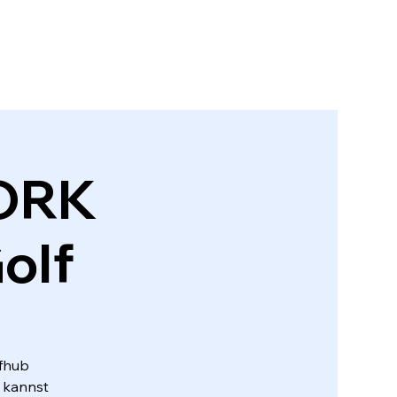
ORK
olf
lfhub
 kannst