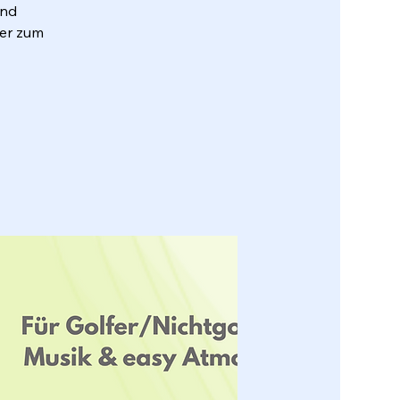
und
fer zum