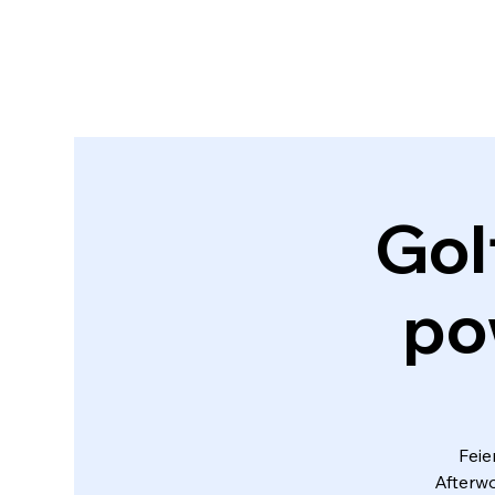
Go
po
Feie
Afterw